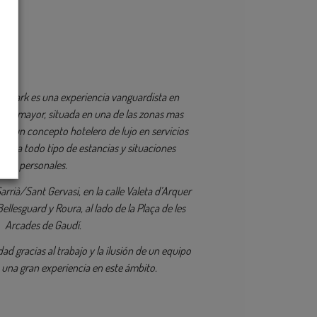
rd Park es una experiencia vanguardista en
gente mayor, situada en una de las zonas mas
na, un concepto hotelero de lujo en servicios
erto a todo tipo de estancias y situaciones
personales.
arrià/Sant Gervasi, en la calle Valeta d’Arquer
Bellesguard y Roura, al lado de la Plaça de les
Arcades de Gaudí.
d gracias al trabajo y la ilusión de un equipo
una gran experiencia en este ámbito.