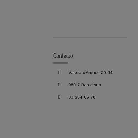
Contacto
Valeta d’Arquer, 30-34
08017 Barcelona
93 254 05 70
CONCERTAR VISITA