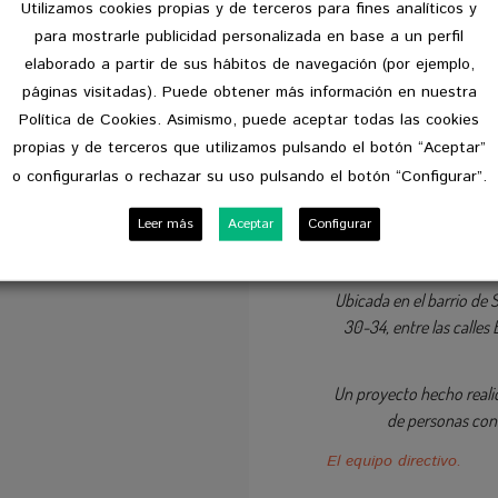
Utilizamos cookies propias y de terceros para fines analíticos y
para mostrarle publicidad personalizada en base a un perfil
elaborado a partir de sus hábitos de navegación (por ejemplo,
Presentación
páginas visitadas). Puede obtener más información en nuestra
Política de Cookies. Asimismo, puede aceptar todas las cookies
propias y de terceros que utilizamos pulsando el botón “Aceptar”
Residencial Bellesgua
o configurarlas o rechazar su uso pulsando el botón “Configurar”.
residenciales para la 
privilegiadas de Barcelo
Leer más
Aceptar
Configurar
especialitzados y abi
Ubicada en el barrio de S
30-34, entre las calles 
Un proyecto hecho realida
de personas con 
El equipo directivo.