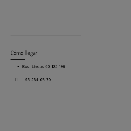
Cómo llegar
Bus: Líneas 60-123-196
93 254 05 70
LOCALÍCENOS EN EL MAPA