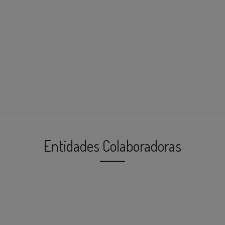
SUSCRÍBASE A NUESTRO NEWSLETTER
Le aseguramos que su email está seguro con nosotros !
Introduzca su email
Entidades Colaboradoras