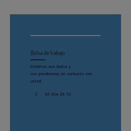
Bolsa de trabajo
Envíenos sus datos y
nos pondremos en contacto con
usted
93 254 05 70
CONTACTE CON NOSOTROS