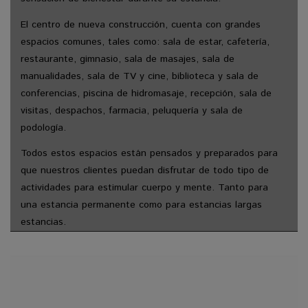
El centro de nueva construcción, cuenta con grandes
espacios comunes, tales como: sala de estar, cafetería,
restaurante, gimnasio, sala de masajes, sala de
manualidades, sala de TV y cine, biblioteca y sala de
conferencias, piscina de hidromasaje, recepción, sala de
visitas, despachos, farmacia, peluquería y sala de
podología.
Todos estos espacios están pensados y preparados para
que nuestros clientes puedan disfrutar de todo tipo de
actividades para estimular cuerpo y mente. Tanto para
una estancia permanente como para estancias largas
estancias.