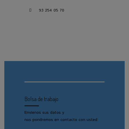
93 254 05 70
CONCERTAR VISITA
Bolsa de trabajo
Envíenos sus datos y
nos pondremos en contacto con usted