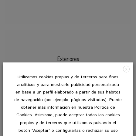
Exteriores
X
Nuestros clientes pueden disfrutar de los
Utilizamos cookies propias y de terceros para fines
agradables espacios exteriores. Contamos
analíticos y para mostrarle publicidad personalizada
con un jardín interno y una terraza
en base a un perfil elaborado a partir de sus hábitos
solárium dónde poder relajarse, disfrutar
de navegación (por ejemplo, páginas visitadas). Puede
de la compañía de amigos, leer el
obtener más información en nuestra Política de
periódico y disfrutar de las visitas de los
Cookies. Asimismo, puede aceptar todas las cookies
familiares.
propias y de terceros que utilizamos pulsando el
botón “Aceptar” o configurarlas o rechazar su uso